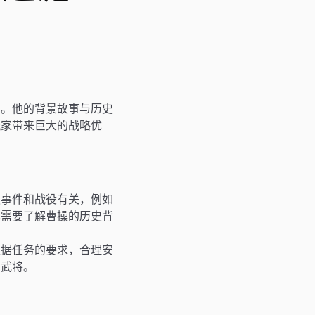
名。他的背景故事与历史
玩家带来巨大的战略优
史事件和战役有关，例如
也需要了解曹操的历史背
根据任务的要求，合理安
牌武将。