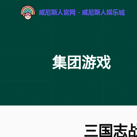
集团游戏
三国志