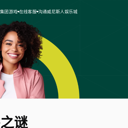
集团游戏
在线客服
沟通威尼斯人娱乐城
将之谜