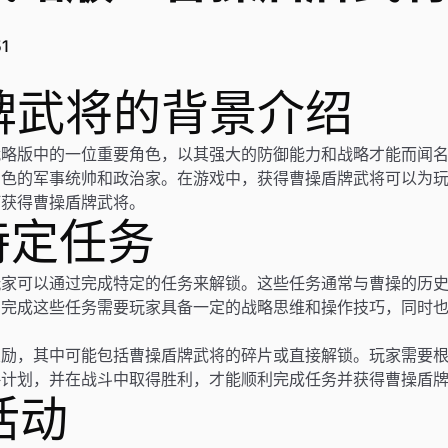
51
牌武将的背景介绍
战略版中的一位重要角色，以其强大的防御能力和战略才能而闻
出色的军事统帅和政治家。在游戏中，获得曹操盾牌武将可以为
何获得曹操盾牌武将。
成特定任务
玩家可以通过完成特定的任务来解锁。这些任务通常与曹操的历
。完成这些任务需要玩家具备一定的战略思维和操作技巧，同时
奖励，其中可能包括曹操盾牌武将的碎片或直接解锁。玩家需要
略计划，并在战斗中取得胜利，才能顺利完成任务并获得曹操盾
活动